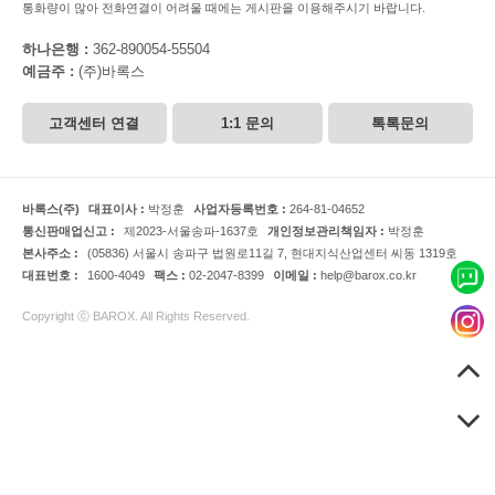
통화량이 많아 전화연결이 어려울 때에는 게시판을 이용해주시기 바랍니다.
하나은행 :
362-890054-55504
예금주 :
(주)바록스
고객센터 연결
1:1 문의
톡톡문의
바록스(주)
대표이사 :
박정훈
사업자등록번호 :
264-81-04652
통신판매업신고 :
제2023-서울송파-1637호
개인정보관리책임자 :
박정훈
본사주소 :
(05836) 서울시 송파구 법원로11길 7, 현대지식산업센터 씨동 1319호
대표번호 :
1600-4049
팩스 :
02-2047-8399
이메일 :
help@barox.co.kr
Copyright ⓒ BAROX. All Rights Reserved.