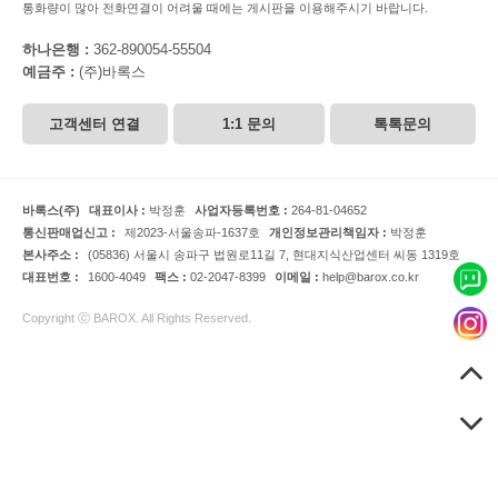
통화량이 많아 전화연결이 어려울 때에는 게시판을 이용해주시기 바랍니다.
하나은행 :
362-890054-55504
예금주 :
(주)바록스
고객센터 연결
1:1 문의
톡톡문의
바록스(주)
대표이사 :
박정훈
사업자등록번호 :
264-81-04652
통신판매업신고 :
제2023-서울송파-1637호
개인정보관리책임자 :
박정훈
본사주소 :
(05836) 서울시 송파구 법원로11길 7, 현대지식산업센터 씨동 1319호
대표번호 :
1600-4049
팩스 :
02-2047-8399
이메일 :
help@barox.co.kr
Copyright ⓒ BAROX. All Rights Reserved.