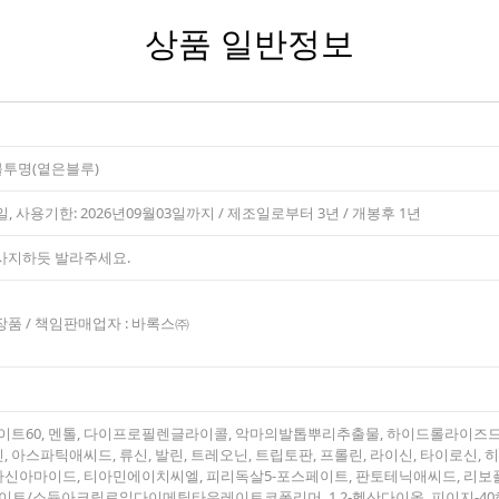
상품 일반정보
 불투명(옅은블루)
일, 사용기한: 2026년09월03일까지 / 제조일로부터 3년 / 개봉후 1년
사지하듯 발라주세요.
품 / 책임판매업자 : 바록스㈜
이트60, 멘톨, 다이프로필렌글라이콜, 악마의발톱뿌리추출물, 하이드롤라이즈드콜
 아스파틱애씨드, 류신, 발린, 트레오닌, 트립토판, 프롤린, 라이신, 타이로신,
신아마이드, 티아민에이치씨엘, 피리독살5-포스페이트, 판토테닉애씨드, 리보플라
/소듐아크릴로일다이메틸타우레이트코폴리머, 1,2-헥산다이올, 피이지-40하