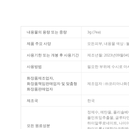
내용물의 용량 또는 중량
3g (7ea)
제품 주요 사양
모든피부, 내용물 색상 :
사용기한 또는 개봉 후 사용기간
제조년월: 2023년09월04
사용방법
필요한 부위에 수시로 마
화장품제조업자,
화장품책임판매업자 및 맞춤형
제조업자 : ㈜코리아나화장
화장품판매업자
제조국
한국
정제수, 에탄올, 폴리솔베
플민트잎추출물, 글루타민,
하이알루로네이트, 나이아
모든 원료성분
하이드록시에틸아크릴레이트