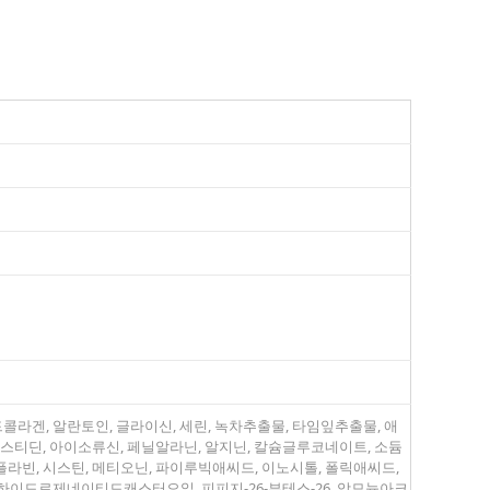
라겐, 알란토인, 글라이신, 세린, 녹차추출물, 타임잎추출물, 애
 히스티딘, 아이소류신, 페닐알라닌, 알지닌, 칼슘글루코네이트, 소듐
빈, 시스틴, 메티오닌, 파이루빅애씨드, 이노시톨, 폴릭애씨드,
이드로제네이티드캐스터오일, 피피지-26-부테스-26, 암모늄아크