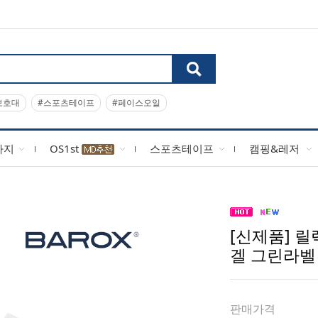
보호대
#스포츠테이프
#페이스오일
사지
OS1st
스포츠테이프
캠핑&레저
[신제품] 
겔 그린라벨 미
판매가격