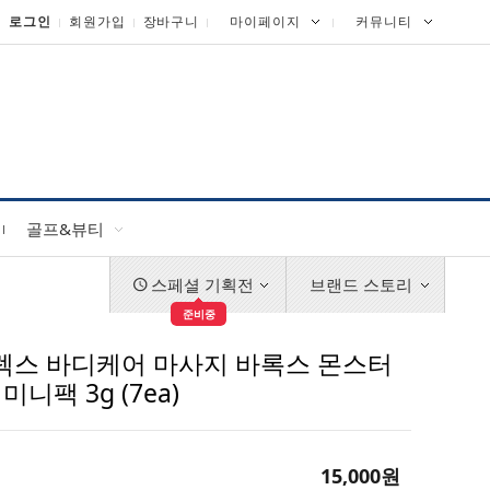
로그인
회원가입
장바구니
마이페이지
커뮤니티
골프&뷰티
스페셜 기획전
브랜드 스토리
준비중
릴렉스 바디케어 마사지 바록스 몬스터
니팩 3g (7ea)
15,000
원